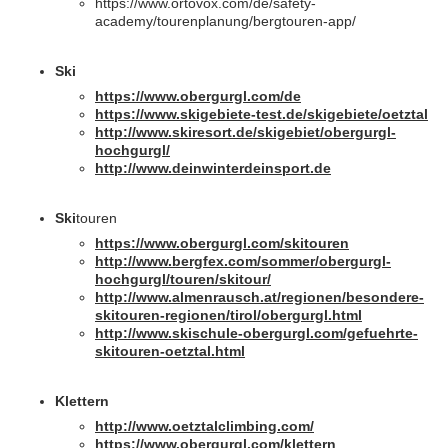
https://www.ortovox.com/de/safety-
academy/tourenplanung/bergtouren-app/
Ski
https://www.obergurgl.com/de
https://www.skigebiete-test.de/skigebiete/oetztal
http://www.skiresort.de/skigebiet/obergurgl-
hochgurgl/
http://www.deinwinterdeinsport.de
Ski
touren
https://www.obergurgl.com/skitouren
http://www.bergfex.com/sommer/obergurgl-
hochgurgl/touren/skitour/
http://www.almenrausch.at/regionen/besondere-
skitouren-regionen/tirol/obergurgl.html
http://www.skischule-obergurgl.com/gefuehrte-
skitouren-oetztal.html
Klettern
http://www.oetztalclimbing.com/
https://www.obergurgl.com/klettern