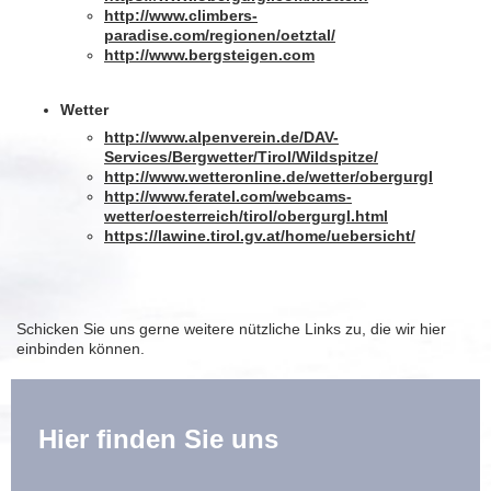
http://www.climbers-
paradise.com/regionen/oetztal/
http://www.bergsteigen.com
Wetter
http://www.alpenverein.de/DAV-
Services/Bergwetter/Tirol/Wildspitze/
http://www.wetteronline.de/wetter/obergurgl
http://www.feratel.com/webcams-
wetter/oesterreich/tirol/obergurgl.html
https://lawine.tirol.gv.at/home/uebersicht/
Schicken Sie uns gerne weitere nützliche Links zu, die wir hier
einbinden können.
Hier finden Sie uns